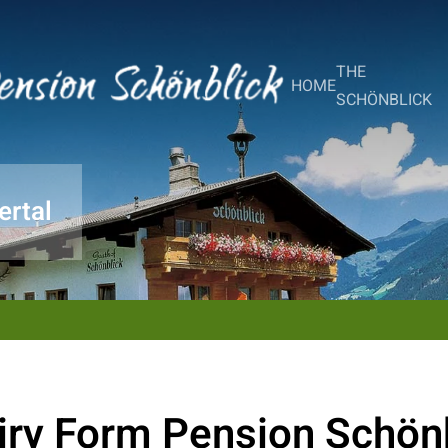
Restaurant:
+43 681 841 383 72
Rooms:
+43 676 6104251
Mail:
url
THE
HOME
SCHÖNBLICK
ertal
iry Form Pension Schön