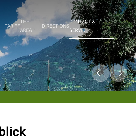
aub@schoenblick-zillertal.at
THE
CONTACT &
TARIFF
DIRECTIONS
AREA
SERVICE
blick