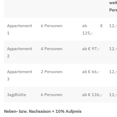
wei
Per
Appartement
6 Personen
ab €
12,-
1
125,-
Appartement
4 Personen
ab € 97,-
12,-
2
Appartement
2 Personen
ab € 66,-
12,-
3
Jagdhütte
6 Personen
ab € 136,-
12,-
Neben- bzw. Nachsaison + 10% Aufpreis